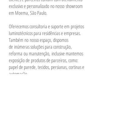
exclusivo e personalizado no nosso showroom
em Moema, São Paulo.
Oferecemos consultoria e suporte em projetos
luminotécnicos para residências e empresas.
Também no nosso espaço, dispomos
de inúmeras soluções para construção,
reforma ou manutenção, inclusive mantemos
exposição de produtos de parceiros, como:
papel de parede, tecidos, persianas, cortinas e
automação.
Venha nos visitar! É só agendar! Você terá um
atendimento exclusivo!
Alameda dos Aicás, 1518, Moema
CEP
04086-003
- São Paulo, SP
11 98199 4658