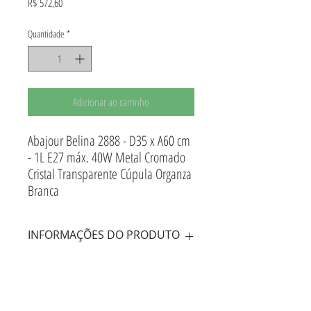
Preço
R$ 572,60
Quantidade
*
Adicionar ao carrinho
Abajour Belina 2888 - D35 x A60 cm
- 1L E27 máx. 40W Metal Cromado
Cristal Transparente Cúpula Organza
Branca
INFORMAÇÕES DO PRODUTO
Abajur Metal Cromado Cristal Transparente Cúpula
INFORMAÇÕES DE ENTREGA
Organza Branca
Prazo de Entrega - 10 dias uteis