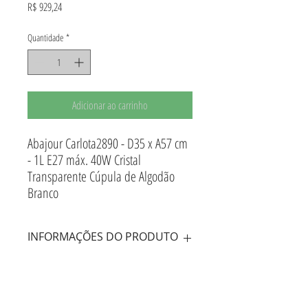
Preço
R$ 929,24
Quantidade
*
Adicionar ao carrinho
Abajour Carlota2890 - D35 x A57 cm
- 1L E27 máx. 40W Cristal
Transparente Cúpula de Algodão
Branco
INFORMAÇÕES DO PRODUTO
Abajur Carlota Cristal Transparente Cúpula de
INFORMAÇÕES DE ENTREGA
Algodão Branco