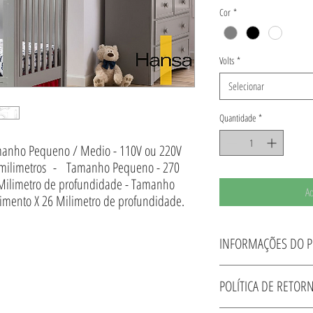
Cor
*
Volts
*
Selecionar
Quantidade
*
manho Pequeno / Medio - 110V ou 220V
milimetros - Tamanho Pequeno - 270
 Milimetro de profundidade - Tamanho
Ad
imento X 26 Milimetro de profundidade.
INFORMAÇÕES DO 
Produto 100% Aluminio - F
POLÍTICA DE RETO
110V ou 220V