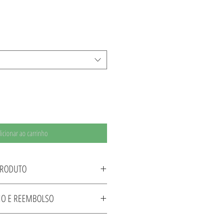
icionar ao carrinho
PRODUTO
abricante HANSA Tamanho Pequeno e Medio -
RNO E REEMBOLSO