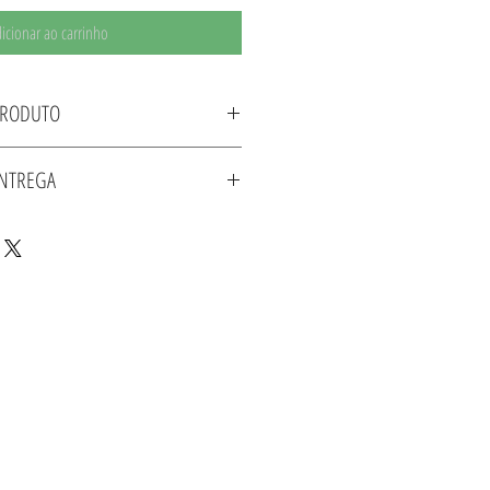
icionar ao carrinho
PRODUTO
o Policarbonato Branco - Fabricante MANTRA
ENTREGA
is