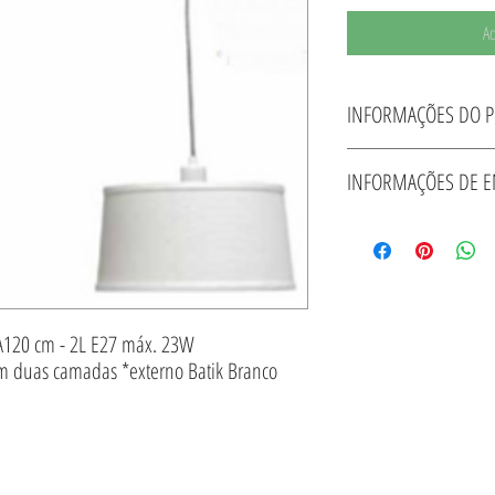
Ad
INFORMAÇÕES DO 
Pendente Nordica Madeira M
INFORMAÇÕES DE 
Batik Branco *interno PVC – 
Prazo de Entrega - 10 dias ute
A120 cm - 2L E27 máx. 23W
m duas camadas *externo Batik Branco