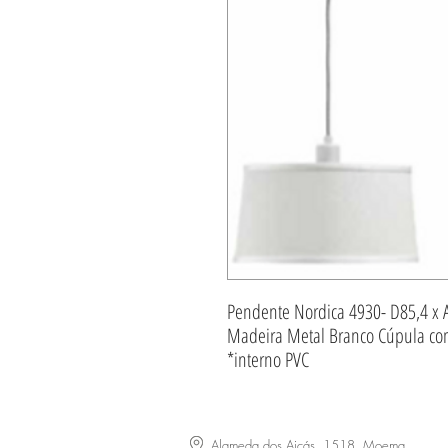
Pendente Nordica 4930- D85,4 x 
Madeira Metal Branco Cúpula co
*interno PVC
Alameda dos Aicás, 1518, Moema