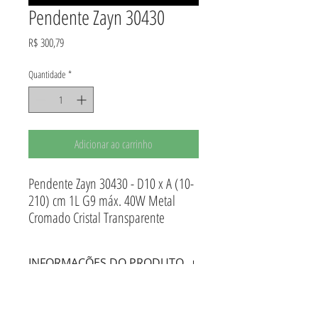
Pendente Zayn 30430
Preço
R$ 300,79
Quantidade
*
Adicionar ao carrinho
Pendente Zayn 30430 - D10 x A (10-
210) cm 1L G9 máx. 40W Metal
Cromado Cristal Transparente
INFORMAÇÕES DO PRODUTO
Pendente Zayn 30430 - Metal Cromado Cristal
INFORMAÇÕES DE ENTREGA
Transparente